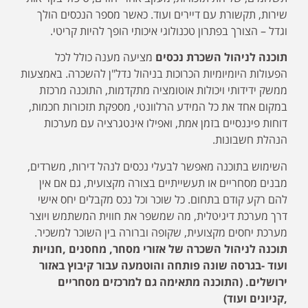
שירות, תקשורת עם דיירים ועוד. כאשר מספר הנכסים הולך
וגדל – הצורך בפתרון טכנולוגי איכותי הופך להיות קריטי.
תוכנה לניהול השכרת נכסים
מציעה מענה כולל לכל
הפעולות היומיומיות הכרוכות בניהול נדל"ן להשכרה. באמצעות
ממשק ידידותי ויכולות אוטומציה מתקדמות, התוכנה מרכזת
במקום אחד את כל המידע הרלוונטי, מספקת תזכורות חכמות,
דוחות פיננסיים בזמן אמת, ואפילו אינטגרציה עם מערכות
הנהלת חשבונות.
השימוש בתוכנה מאפשר לבעלי נכסים לנהל דירות, משרדים,
מבנים מסחריים או תעשייתיים בצורה מקצועית, גם אם אין
להם רקע קודם בתחום. כל שוכר וכל נכס מקבלים יחס אישי
דרך מערכת דיגיטלית, מה שמשפר את חווית המשתמש ויוצר
מערכת יחסים מקצועית, שקופה וברורה בין השוכר למשכיר.
ת
וכנה לניהול השכרה של אזורי מסחר, מחסנים ,חנויות
ועוד -בגרסה שונה פותחה והוטמעה עבור קיבוץ באזור
ירושלים. (התוכנה מתאימה גם למרכזים מסחריים
,קניונים ועוד)